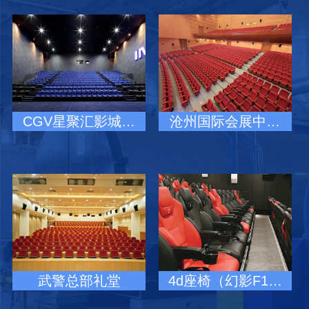
CGV星聚汇影城…
沧州国际会展中…
武警总部礼堂
4d座椅（幻影F1…