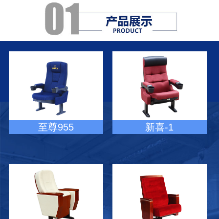
至尊955
新喜-1