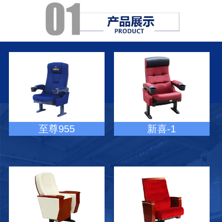
至尊955
新喜-1