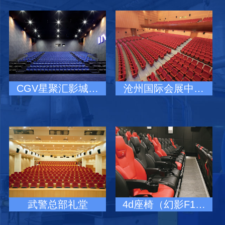
CGV星聚汇影城…
沧州国际会展中…
武警总部礼堂
4d座椅（幻影F1…