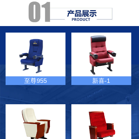
至尊955
新喜-1