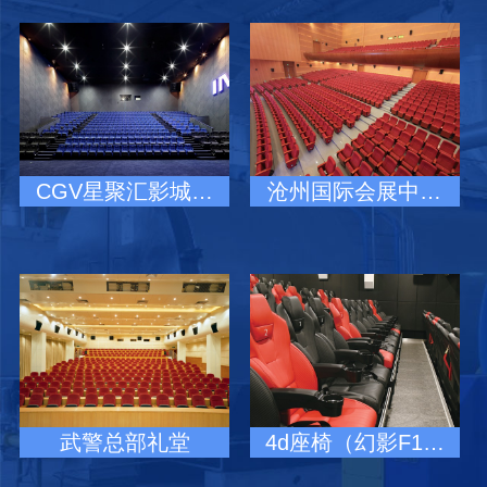
CGV星聚汇影城…
沧州国际会展中…
武警总部礼堂
4d座椅（幻影F1…